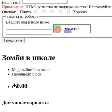
Ваш отзыв:
Примечание:
HTML разметка не поддерживается! Используйте 
Оценка:
Плохо
Хорошо
Защита от роботов
Введите код в поле ниже
Продолжить
Зомби в школе
Модель:Зомби в школе
Наличие:In Stock
₼0.00
Доступные варианты