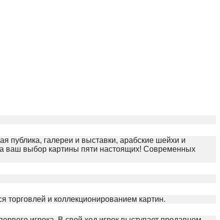
ая публика, галереи и выставки, арабские шейхи и
На ваш выбор картины пяти настоящих! Современных
ься торговлей и коллекционированием картин.
 первого игрока. В свой ход игрок выступает продавцом,