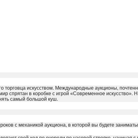
ого торговца искусством. Международные аукционы, почтенн
ир спрятан в коробке с игрой «Современное искусство». 
днять самый большой куш.
гроков с механикой аукциона, в которой вы будете занимат
 делают свой ход по очереди по часовой стрелке, начиная с