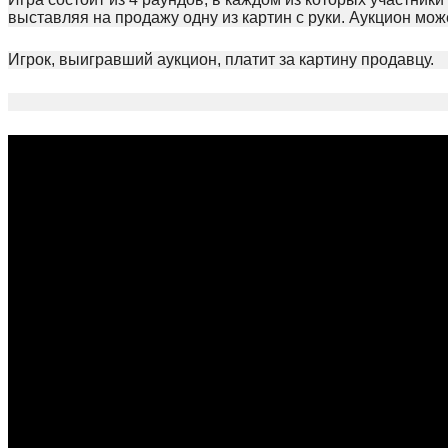
выставляя на продажу одну из картин с руки. Аукцион мо
Игрок, выигравший аукцион, платит за картину продавцу.