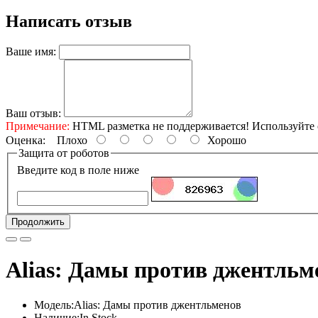
Написать отзыв
Ваше имя:
Ваш отзыв:
Примечание:
HTML разметка не поддерживается! Используйте 
Оценка:
Плохо
Хорошо
Защита от роботов
Введите код в поле ниже
Продолжить
Alias: Дамы против джентльм
Модель:Alias: Дамы против джентльменов
Наличие:In Stock