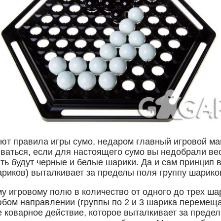
ют правила игры сумо, недаром главный игровой ма
аиваться, если для настоящего сумо вы недобрали в
ь будут черные и белые шарики. Да и сам принцип в
риков) выталкивает за пределы поля группу шарико
 игровому полю в количество от одного до трех шар
юбом направлении (группы по 2 и 3 шарика перемещ
ое коварное действие, которое выталкивает за преде