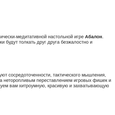
гически-медитативной настольной игре
Абалон
.
и будут толкать друг друга безжалостно и
буют сосредоточенности, тактического мышления,
 за неторопливым переставлением игровых фишек и
дуем вам хитроумную, красивую и захватывающую