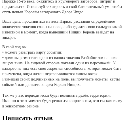
Париже 16-го века, окажитесь в круговороте заговоров, интриг и
предательств. Используйте хитрость и свой блистательный ум, чтобы
стать новым Королём загадочного Двора Чудес.
Ваша цель: прославиться на весь Париж, расставив определённое
количество токенов славы на поле, либо сделать свою гильдую самой
известной в момент, когда нынешний Нищий Король взайдёт на
эшафот.
В свой ход вы:
• можете разыграть карту событий;
• должны разместить один из ваших токенов Разбойников на поле
лицом вниз. На лицевой стороне показан один из персонажей. У
каждого из них есть своя секретная способность, которая может быть
применена, когда жетон переворачивается лицом вверх.
Размещая своих подчиненных на поле, вы получаете монеты, карты
событий или двигаете вперед Короля Нищих.
Так же у вас периодически будет возникать делёж территории.
Именно в этот момент будет решаться вопрос о том, кто сыскал славу
в конкретном районе.
Написать отзыв